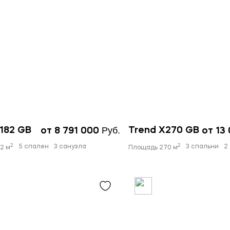
Руб.
182 GB
Trend X270 GB
от 8 791 000
от 13
2
2
5 спален
3 санузла
3 спальни
2
2 м
Площадь 270 м