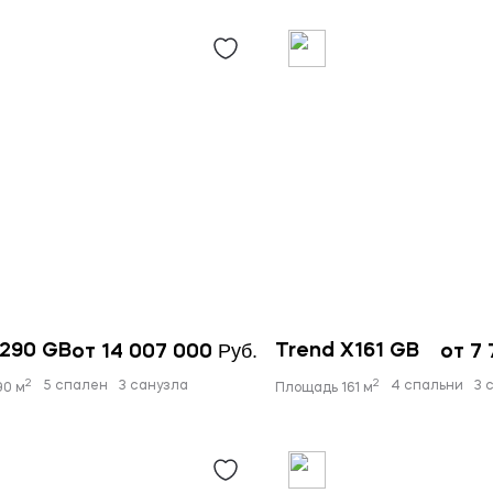
Руб.
X290 GB
Trend X161 GB
от 14 007 000
от 7
2
2
5 спален
3 санузла
4 спальни
3 
90 м
Площадь 161 м