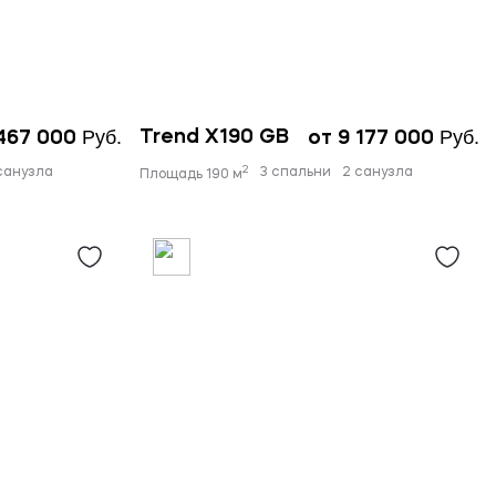
Руб.
Руб.
Trend X190 GB
 467 000
от 9 177 000
2
санузла
3 спальни
2 санузла
Площадь 190 м