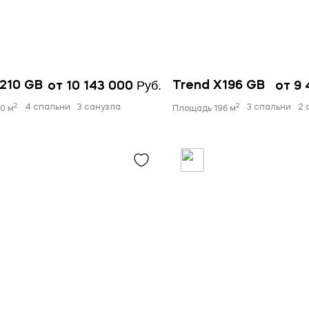
Руб.
210 GB
Trend X196 GB
от 10 143 000
от 9
2
2
4 спальни
3 санузла
3 спальни
2 
0 м
Площадь 196 м