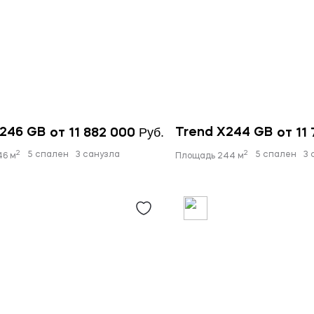
Руб.
X246 GB
Trend X244 GB
от 11 882 000
от 11
2
2
5 спален
3 санузла
5 спален
3 
46 м
Площадь 244 м