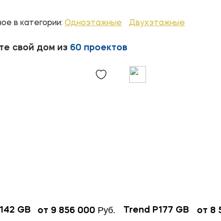
ое в категории:
Одноэтажные
Двухэтажные
те свой дом из
60 проектов
Руб.
142 GB
Trend P177 GB
от 9 856 000
от 8