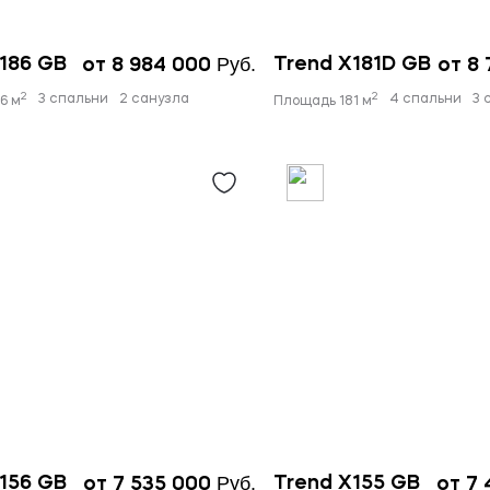
Руб.
186 GB
Trend X181D GB
от 8 984 000
от 8
2
2
3 спальни
2 санузла
4 спальни
3 
6 м
Площадь 181 м
Руб.
156 GB
Trend X155 GB
от 7 535 000
от 7