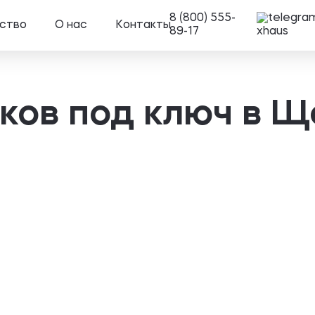
8 (800) 555-
ство
О нас
Контакты
89-17
ков под ключ в Щ