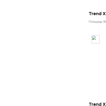
Trend X
Площадь 18
Trend X