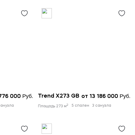
Руб.
Руб.
Trend X273 GB
 776 000
от 13 186 000
2
санузла
5 спален
3 санузла
Площадь 273 м