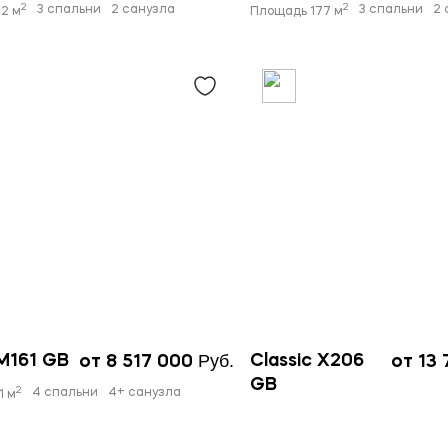
2
2
3 спальни
2 санузла
3 спальни
2 
2 м
Площадь 177 м
Руб.
 M161 GB
Classic X206
от 8 517 000
от 13
GB
2
4 спальни
4+ санузла
1 м