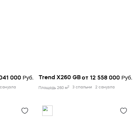
Руб.
Руб.
Trend X260 GB
 041 000
от 12 558 000
2
 санузла
3 спальни
2 санузла
Площадь 260 м