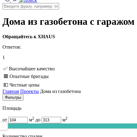
Дома из газобетона с гаражо
Обращайтесь к XHAUS
Ответов:
1
✅ Высочайшее качество
🟥 Опытные бригады
💵 Честные цены
Главная
Проекты
Дома из газобетона
Фильтры
Площадь
2
2
от
м
до
м
Количество спален