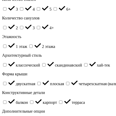
3
4
5
6+
Количество санузлов
2
3
4+
Этажность
1 этаж
2 этажа
Архитектурный стиль
классический
скандинавский
хай-тек
Форма крыши
двускатная
плоская
четырехскатная (вал
Конструктивные детали
балкон
карпорт
терраса
Дополнительные опции